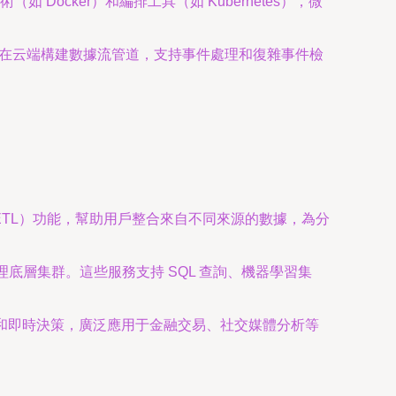
ocker）和編排工具（如 Kubernetes），微
link 在云端構建數據流管道，支持事件處理和復雜事件檢
轉換和加載（ETL）功能，幫助用戶整合來自不同來源的數據，為分
無需管理底層集群。這些服務支持 SQL 查詢、機器學習集
控、報警和即時決策，廣泛應用于金融交易、社交媒體分析等