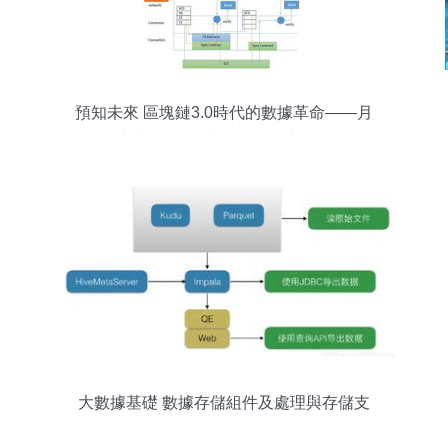
預知未來 區塊鏈3.0時代的數據革命——月
光沙龍第9期青島站紀實與前瞻
大數據基礎 數據存儲組件及處理與存儲支
持服務概覽