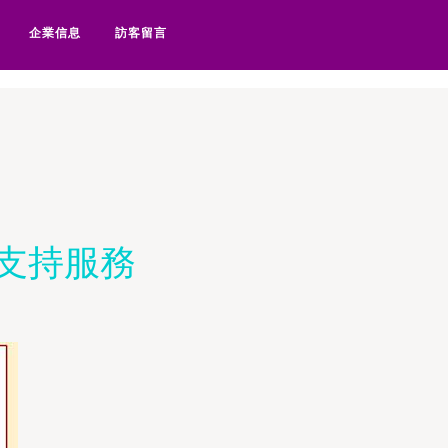
影院a-欧美永久网-欧美永久
企業信息
訪客留言
支持服務