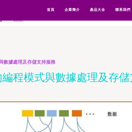
网-欧美影视-欧美影院-欧美
首頁
企業簡介
產品大全
聯系我們
线一区
與數據處理及存儲支持服務
的編程模式與數據處理及存儲