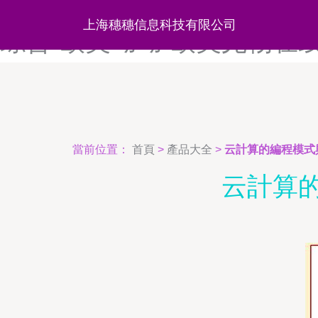
欧美淫乱网-欧美淫片-欧美淫
上海穗穗信息科技有限公司
综合-欧美呦呦-欧美尤物在
當前位置：
首頁
>
產品大全
>
云計算的編程模式
云計算